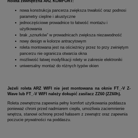
Roleta zewnętrzna ARZ KOMFORT:
nowa konstrukcja pancerza zwiększa trwałość oraz podnosi
parametry cieplne i akustyczne
jednoczęściowe prowadnice to łatwość montażu i
użytkowania
brak „sznurków” w prowadnicach zwiększa niezawodność
nowy design w kolorze antracytowym
roleta montowana jest na ościeżnicy przez to przy zwiniętym
pancerzu nie ogranicza otwarcia okna
możliwość łatwej modyfikacji rolety w zakresie elektroniki
uniwersalny montaż do różnych typów okien
Jeżeli roleta ARZ WIFI nie jest montowana na oknie FT_-V Z-
Wave lub FT_-V WIFI należy dokupić zasilacz ZZ60 (ZZ60h).
Roleta zewnętrzna zapewnia pełny komfort użytkowania poddasza
ponieważ chroni przed nadmiarem ciepła, umożliwia zaciemnienie
wnętrza, stanowi ochronę przed hałasem z zewnątrz oraz zapewnia
poczucie prywatności na poddaszu.