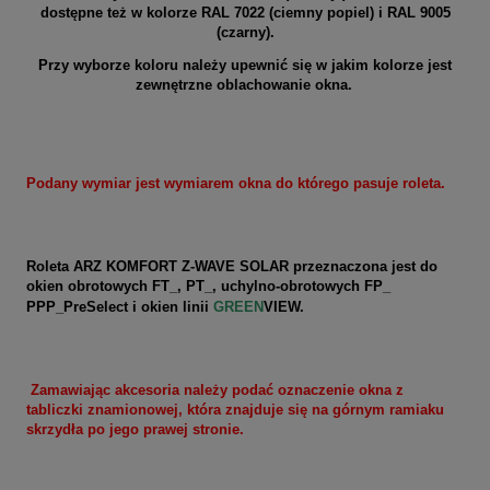
dostępne też w kolorze
RAL 7022 (ciemny popiel)
i RAL 9005
(czarny).
Przy wyborze koloru należy upewnić się w jakim kolorze jest
zewnętrzne oblachowanie okna.
Podany wymiar jest wymiarem okna do którego pasuje roleta.
Roleta ARZ KOMFORT Z-WAVE SOLAR przeznaczona jest do
okien obrotowych FT_, PT_, uchylno-obrotowych FP_
PPP_
PreSelect i okien linii
GREEN
VIEW
.
Zamawiając akcesoria należy podać oznaczenie okna z
tabliczki znamionowej, która znajduje się na górnym ramiaku
skrzydła po jego prawej stronie.