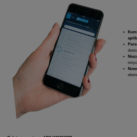
Kom
aplik
Pers
dost
Nie
innyc
Now
elem