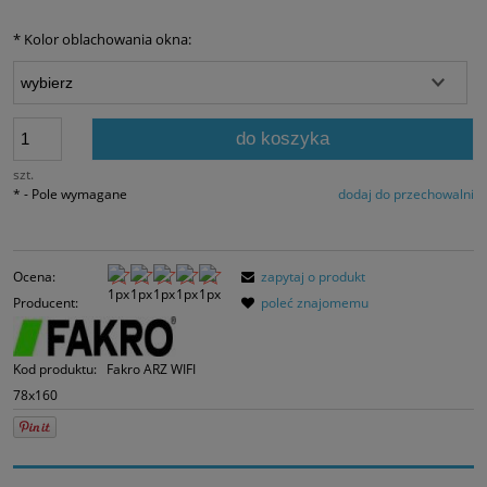
Jeżeli produkt jes
30 dni, wyświetlan
*
Kolor oblachowania okna:
momentu, kiedy p
sprzedaży.
do koszyka
szt.
*
- Pole wymagane
dodaj do przechowalni
Ocena:
zapytaj o produkt
Producent:
poleć znajomemu
Kod produktu:
Fakro ARZ WIFI
78x160