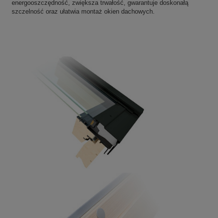
energooszczędność, zwiększa trwałość, gwarantuje doskonałą
szczelność oraz ułatwia montaż okien dachowych.