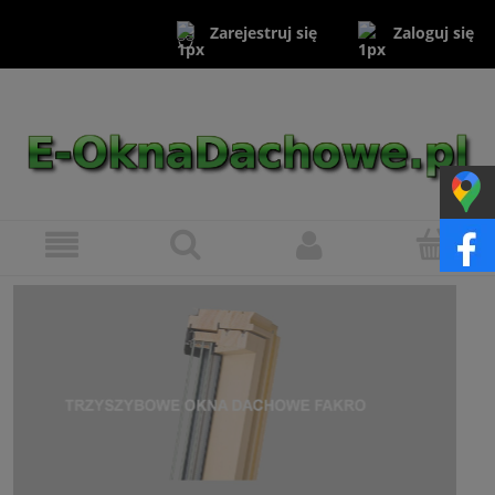
Zaloguj się
Zarejestruj się