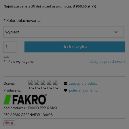
Najniższa cena z 30 dni przed tą promocją:
3 960,60 zł
Jeżeli produkt jes
30 dni, wyświetlan
*
Kolor oblachowania:
momentu, kiedy p
sprzedaży.
do koszyka
szt.
*
- Pole wymagane
dodaj do przechowalni
Ocena:
zapytaj o produkt
Producent:
poleć znajomemu
Kod produktu:
FAKRO PPP-X MAX
P50 APMX GREENVIEW 134x98