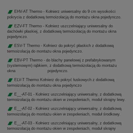
EHV-AT Thermo - Kołnierz uniwersalny do 9 cm wysokości
pokrycia z dodatkową termoizolacją do montażu okna pojedynczo.
EZV-FT Thermo - Kołnierz uszczelniający uniwersalny do
dachówki płaskiej, z dodatkową termoizolacją do montażu okna
pojedynczo.
ESV-T Thermo - Kołnierz do pokryć płaskich z dodatkową
termoizolacją do montażu okna pojedynczo.
EBV-PT Thermo - do blachy panelowej z prefabrykowanym
(systemowym) rąbkiem, z dodatkową termoizolacją do montażu
okna pojedynczo.
ELV-T
Thermo
Kołnierz do pokryć łuskowych z dodatkową
termoizolacją do montażu okna pojedynczo
E__-AT-01 - Kołnierz uszczelniający uniwersalny, z dodatkową
termoizolacją do montażu okien w zespoleniach, moduł skrajny lewy.
E__-AT-02 - Kołnierz uszczelniający uniwersalny, z dodatkową
termoizolacją do montażu okien w zespoleniach, moduł środkowy.
E__-AT-03 - Kołnierz uszczelniający uniwersalny, z dodatkową
termoizolacją do montażu okien w zespoleniach, moduł skrajny