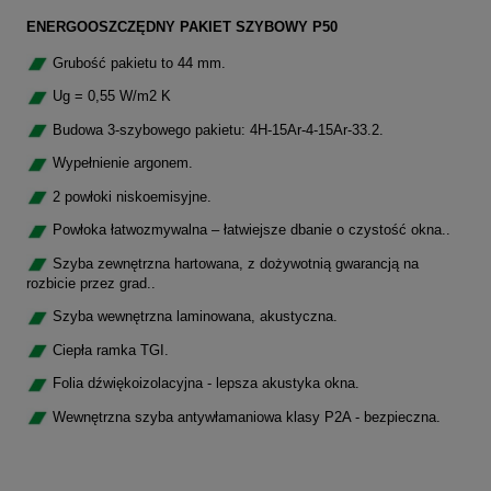
ENERGOOSZCZĘDNY PAKIET SZYBOWY P50
Grubość pakietu to 44 mm.
Ug = 0,55 W/m2 K
Budowa 3-szybowego pakietu: 4H-15Ar-4-15Ar-33.2.
Wypełnienie argonem.
2 powłoki niskoemisyjne.
Powłoka łatwozmywalna – łatwiejsze dbanie o czystość okna..
Szyba zewnętrzna hartowana, z dożywotnią gwarancją na
rozbicie przez grad..
Szyba wewnętrzna laminowana, akustyczna.
Ciepła ramka TGI.
Folia dźwiękoizolacyjna - lepsza akustyka okna.
Wewnętrzna szyba antywłamaniowa klasy P2A - bezpieczna.