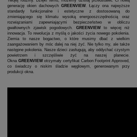
Twojej rodziny. Dzięki temu, możemy dzisiaj przedstawić Ci nową
generację okien dachowych
GREENVIEW
. Łączy ona najwyższe
standardy funkcjonalne i estetyczne z dostosowaną do
zmieniającego się klimatu wysoką energooszczędnością oraz
rozwiązaniami zapewniającymi bezpieczeństwo w obliczu
gwałtownych zjawisk pogodowych.
GREENVIEW
to więcej niż
innowacja. To rewolucja z myślą o jakości życia nowego pokolenia.
Ziemia to nasze bogactwo, o które musimy dbać z wielkim
zaangażowaniem by móc dalej na niej żyć. Nie tylko my, ale także
następne pokolenia. Nasze dzieci zasługują, aby oddychać czystym
powietrzem i szczęśliwie żyć na naszej planecie.
Okna
GREENVIEW
otrzymały
certyfikat Carbon Footprint Approved
,
co świadczy o niskim śladzie węglowym, generowanym przy
produkcji okna.