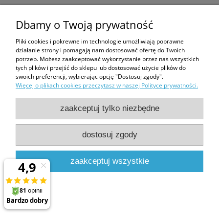
Dbamy o Twoją prywatność
Bezpieczeństwo
Pliki cookies i pokrewne im technologie umożliwiają poprawne
działanie strony i pomagają nam dostosować ofertę do Twoich
potrzeb. Możesz zaakceptować wykorzystanie przez nas wszystkich
Producent
tych plików i przejść do sklepu lub dostosować użycie plików do
swoich preferencji, wybierając opcję "Dostosuj zgody".
FAKRO sp. z o.o.
Więcej o plikach cookies przeczytasz w naszej Polityce prywatności.
Węgierska 144a
33-300 Nowy Sącz, Polska
zaakceptuj tylko niezbędne
fakro@fakro.pl
018 444-0-400
dostosuj zgody
zaakceptuj wszystkie
Produkty powiązane
Kołnierz Fakro EHV-AT 134x98