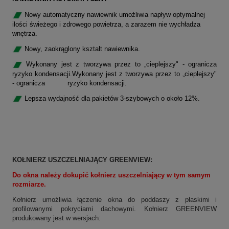
Nowy automatyczny nawiewnik umożliwia napływ optymalnej
ilości świeżego i zdrowego powietrza, a zarazem nie wychładza
wnętrza.
Nowy, zaokrąglony kształt nawiewnika.
Wykonany jest z tworzywa przez to „cieplejszy" - ogranicza
ryzyko kondensacji.Wykonany jest z tworzywa przez to „cieplejszy"
- ogranicza ryzyko kondensacji.
Lepsza wydajność dla pakietów 3-szybowych o około 12%.
KOŁNIERZ USZCZELNIAJĄCY
GREENVIEW
:
Do okna należy dokupić kołnierz uszczelniający w tym samym
rozmiarze.
Kołnierz umożliwia łączenie okna do poddaszy z płaskimi i
profilowanymi pokryciami dachowymi. Kołnierz
GREENVIEW
produkowany jest w wersjach: