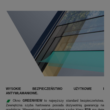
WYSOKIE BEZPIECZEŃSTWO UŻYTKOWE I
ANTYWŁAMANIOWE.
Okno
GREENVIEW
to najwyższy standard bezpieczeństwa.
Zewnętrzna szyba hartowana posiada dożywotnią gwarancję na
gradobicie. Wewnętrzna antywłamaniowa szyba klasy
P2A
ma dwie