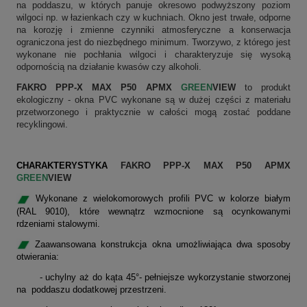
na poddaszu, w których panuje okresowo podwyższony poziom
wilgoci np. w łazienkach czy w kuchniach. Okno jest trwałe, odporne
na korozję i zmienne czynniki atmosferyczne a konserwacja
ograniczona jest do niezbędnego minimum. Tworzywo, z którego jest
wykonane nie pochłania wilgoci i charakteryzuje się wysoką
odpornością na działanie kwasów czy alkoholi.
FAKRO PPP-X MAX P50 APMX
GREEN
VIEW
to produkt
ekologiczny - okna PVC wykonane są w dużej części z materiału
przetworzonego i praktycznie w całości mogą zostać poddane
recyklingowi.
CHARAKTERYSTYKA
FAKRO PPP-X MAX P50 APMX
GREEN
VIEW
Wykonane z wielokomorowych profili PVC w kolorze białym
(RAL 9010), które wewnątrz wzmocnione są ocynkowanymi
rdzeniami stalowymi.
Zaawansowana konstrukcja okna umożliwiająca dwa sposoby
otwierania:
- uchylny aż do kąta 45°- pełniejsze wykorzystanie stworzonej
na poddaszu dodatkowej przestrzeni.