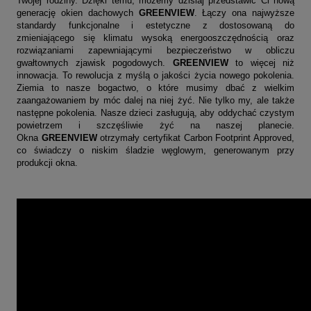
Twojej rodziny. Dzięki temu, możemy dzisiaj przedstawić Ci nową
generację okien dachowych
GREENVIEW
. Łączy ona najwyższe
standardy funkcjonalne i estetyczne z dostosowaną do
zmieniającego się klimatu wysoką energooszczędnością oraz
rozwiązaniami zapewniającymi bezpieczeństwo w obliczu
gwałtownych zjawisk pogodowych.
GREENVIEW
to więcej niż
innowacja. To rewolucja z myślą o jakości życia nowego pokolenia.
Ziemia to nasze bogactwo, o które musimy dbać z wielkim
zaangażowaniem by móc dalej na niej żyć. Nie tylko my, ale także
następne pokolenia. Nasze dzieci zasługują, aby oddychać czystym
powietrzem i szczęśliwie żyć na naszej planecie.
Okna
GREENVIEW
otrzymały
certyfikat Carbon Footprint Approved
,
co świadczy o niskim śladzie węglowym, generowanym przy
produkcji okna.