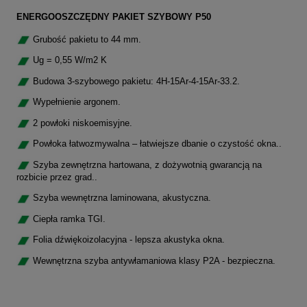
ENERGOOSZCZĘDNY PAKIET SZYBOWY P50
Grubość pakietu to 44 mm.
Ug = 0,55 W/m2 K
Budowa 3-szybowego pakietu: 4H-15Ar-4-15Ar-33.2.
Wypełnienie argonem.
2 powłoki niskoemisyjne.
Powłoka łatwozmywalna – łatwiejsze dbanie o czystość okna..
Szyba zewnętrzna hartowana, z dożywotnią gwarancją na
rozbicie przez grad..
Szyba wewnętrzna laminowana, akustyczna.
Ciepła ramka TGI.
Folia dźwiękoizolacyjna - lepsza akustyka okna.
Wewnętrzna szyba antywłamaniowa klasy P2A - bezpieczna.