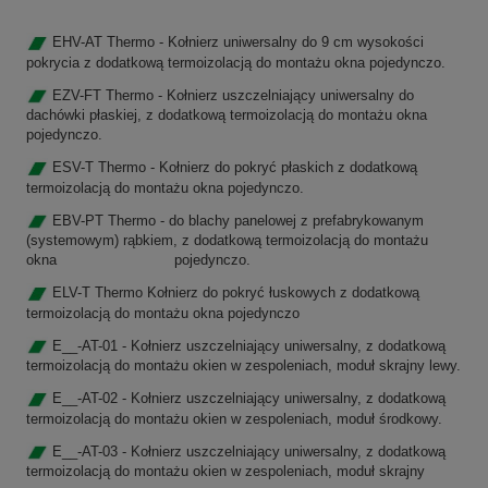
EHV-AT Thermo - Kołnierz uniwersalny do 9 cm wysokości
pokrycia z dodatkową termoizolacją do montażu okna pojedynczo.
EZV-FT Thermo - Kołnierz uszczelniający uniwersalny do
dachówki płaskiej, z dodatkową termoizolacją do montażu okna
pojedynczo.
ESV-T Thermo - Kołnierz do pokryć płaskich z dodatkową
termoizolacją do montażu okna pojedynczo.
EBV-PT Thermo - do blachy panelowej z prefabrykowanym
(systemowym) rąbkiem, z dodatkową termoizolacją do montażu
okna pojedynczo.
ELV-T
Thermo
Kołnierz do pokryć łuskowych z dodatkową
termoizolacją do montażu okna pojedynczo
E__-AT-01 - Kołnierz uszczelniający uniwersalny, z dodatkową
termoizolacją do montażu okien w zespoleniach, moduł skrajny lewy.
E__-AT-02 - Kołnierz uszczelniający uniwersalny, z dodatkową
termoizolacją do montażu okien w zespoleniach, moduł środkowy.
E__-AT-03 - Kołnierz uszczelniający uniwersalny, z dodatkową
termoizolacją do montażu okien w zespoleniach, moduł skrajny