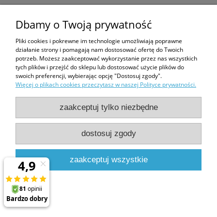
Dbamy o Twoją prywatność
Bezpieczeństwo
Pliki cookies i pokrewne im technologie umożliwiają poprawne
działanie strony i pomagają nam dostosować ofertę do Twoich
potrzeb. Możesz zaakceptować wykorzystanie przez nas wszystkich
Producent
tych plików i przejść do sklepu lub dostosować użycie plików do
swoich preferencji, wybierając opcję "Dostosuj zgody".
FAKRO sp. z o.o.
Więcej o plikach cookies przeczytasz w naszej Polityce prywatności.
Węgierska 144a
33-300 Nowy Sącz, Polska
zaakceptuj tylko niezbędne
fakro@fakro.pl
018 444-0-400
dostosuj zgody
zaakceptuj wszystkie
Produkty powiązane
Kołnierz Fakro EHV-AT 94x118