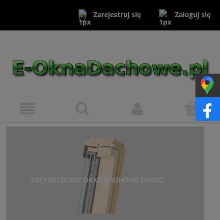
Zaloguj się
Zarejestruj się