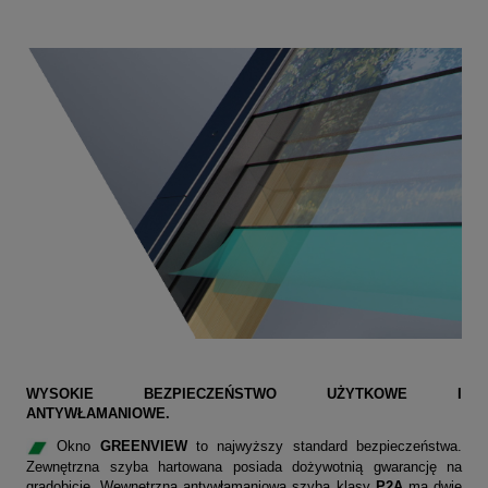
WYSOKIE BEZPIECZEŃSTWO UŻYTKOWE I
ANTYWŁAMANIOWE.
Okno
GREENVIEW
to najwyższy standard bezpieczeństwa.
Zewnętrzna szyba hartowana posiada dożywotnią gwarancję na
gradobicie. Wewnętrzna antywłamaniowa szyba klasy
P2A
ma dwie