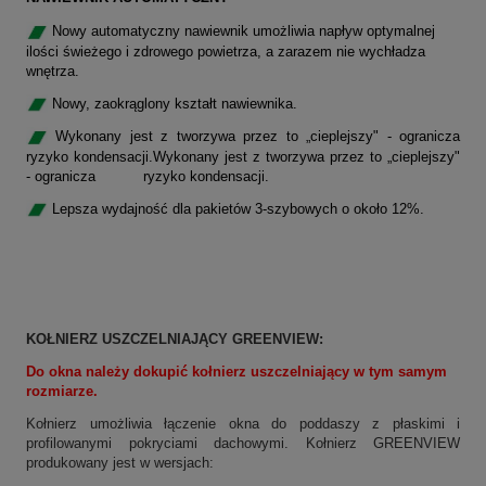
Nowy automatyczny nawiewnik umożliwia napływ optymalnej
ilości świeżego i zdrowego powietrza, a zarazem nie wychładza
wnętrza.
Nowy, zaokrąglony kształt nawiewnika.
Wykonany jest z tworzywa przez to „cieplejszy" - ogranicza
ryzyko kondensacji.Wykonany jest z tworzywa przez to „cieplejszy"
- ogranicza ryzyko kondensacji.
Lepsza wydajność dla pakietów 3-szybowych o około 12%.
KOŁNIERZ USZCZELNIAJĄCY
GREENVIEW
:
Do okna należy dokupić kołnierz uszczelniający w tym samym
rozmiarze.
Kołnierz umożliwia łączenie okna do poddaszy z płaskimi i
profilowanymi pokryciami dachowymi. Kołnierz
GREENVIEW
produkowany jest w wersjach: