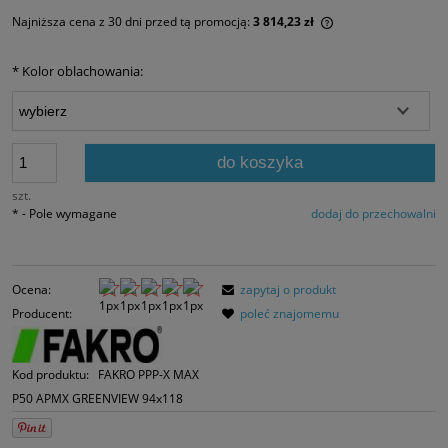
Najniższa cena z 30 dni przed tą promocją:
3 814,23 zł
Jeżeli produkt jes
30 dni, wyświetlan
*
Kolor oblachowania:
momentu, kiedy p
sprzedaży.
do koszyka
szt.
*
- Pole wymagane
dodaj do przechowalni
Ocena:
zapytaj o produkt
Producent:
poleć znajomemu
Kod produktu:
FAKRO PPP-X MAX
P50 APMX GREENVIEW 94x118