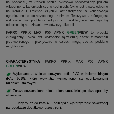
na poddaszu, w których panuje okresowo podwyższony poziom
wilgoci np. w łazienkach czy w kuchniach. Okno jest trwałe, odporne
na korozję i zmienne czynniki atmosferyczne a konserwacja
ograniczona jest do niezbędnego minimum. Tworzywo, z którego jest
wykonane nie pochłania wilgoci i charakteryzuje się wysoką
odpornością na działanie kwasów czy alkoholi.
FAKRO PPP-X MAX P50 APMX
GREEN
VIEW
to produkt
ekologiczny - okna PVC wykonane są w dużej części z materiału
przetworzonego i praktycznie w całości mogą zostać poddane
recyklingowi.
CHARAKTERYSTYKA
FAKRO PPP-X MAX P50 APMX
GREEN
VIEW
Wykonane z wielokomorowych profili PVC w kolorze białym
(RAL 9010), które wewnątrz wzmocnione są ocynkowanymi
rdzeniami stalowymi.
Zaawansowana konstrukcja okna umożliwiająca dwa sposoby
otwierania:
- uchylny aż do kąta 45°- pełniejsze wykorzystanie stworzonej
na poddaszu dodatkowej przestrzeni.