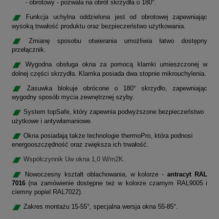
- obrotowy - pozwala na obrót skrzydła o 180°.
Funkcja uchylna oddzielona jest od obrotowej zapewniając
wysoką trwałość produktu oraz bezpieczeństwo użytkowania.
Zmianę sposobu otwierania umożliwia łatwo dostępny
przełącznik.
Wygodna obsługa okna za pomocą klamki umieszczonej w
dolnej części skrzydła. Klamka posiada dwa stopnie mikrouchylenia.
Zasuwka blokuje obrócone o 180° skrzydło, zapewniając
wygodny sposób mycia zewnętrznej szyby.
System topSafe, który zapewnia podwyższone bezpieczeństwo
użytkowe i antywłamaniowe.
Okna posiadają także technologie thermoPro, która podnosi
energooszczędność oraz zwiększa ich trwałość.
Współczynnik Uw okna 1,0 W/m2K.
Nowoczesny kształt oblachowania, w kolorze -
antracyt RAL
7016
(na zamówienie dostępne też w kolorze czarnym RAL9005 i
ciemny popiel RAL7022).
Zakres montażu 15-55°, specjalna wersja okna 55-85°.