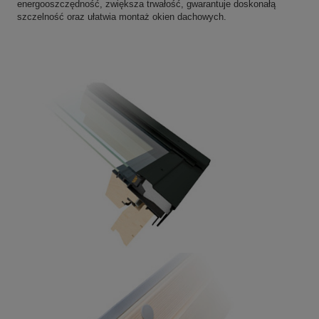
energooszczędność, zwiększa trwałość, gwarantuje doskonałą
szczelność oraz ułatwia montaż okien dachowych.