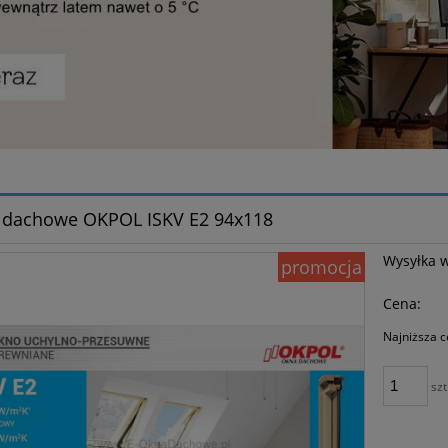
 dachowe OKPOL ISKV E2 94x118
Wysyłka 
promocja
Cena:
Najniższa c
Je
szt
30
mo
sp