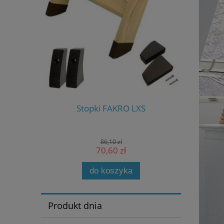
S-W
Stopki FAKRO LXS
Stero
86,10 zł
70,60 zł
do koszyka
Produkt dnia