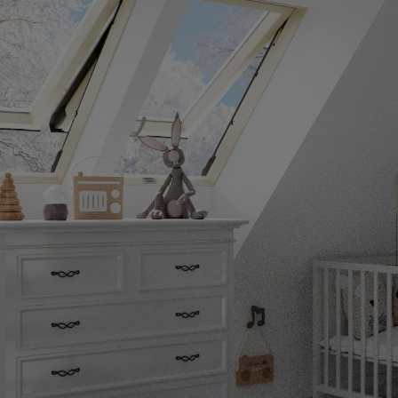
wnik VTS Volcano EC
Okno do płaskiego dachu Fakr
DXC-M P2 140x140
367,77 zł
5 814,21 zł
249,00 zł
4 239,00 zł