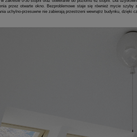
ę w zakresie 0-30 stopni oraz otwieranie do poziomu 62 stopni. Dla użytko
nia przez otwarte okno. Bezproblemowe staje się również mycie szyby z
nia uchylno-przesuwne nie zabierają przestrzeni wewnątrz budynku, dzięki 