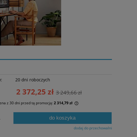
w:
20 dni roboczych
2 372,25 zł
3 249,66 zł
ena z 30 dni przed tą promocją:
2 314,79 zł
żeli produkt jest sprzedawany krócej niż
do koszyka
.
 dni, wyświetlana jest najniższa cena od
mentu, kiedy produkt pojawił się w
dodaj do przechowalni
rzedaży.