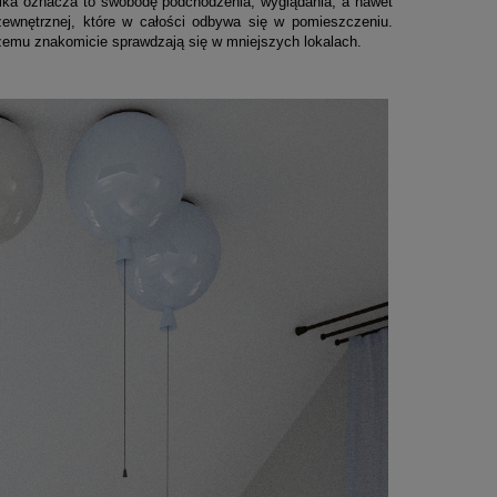
wnika oznacza to swobodę podchodzenia, wyglądania, a nawet
ewnętrznej, które w całości odbywa się w pomieszczeniu.
czemu znakomicie sprawdzają się w mniejszych lokalach.