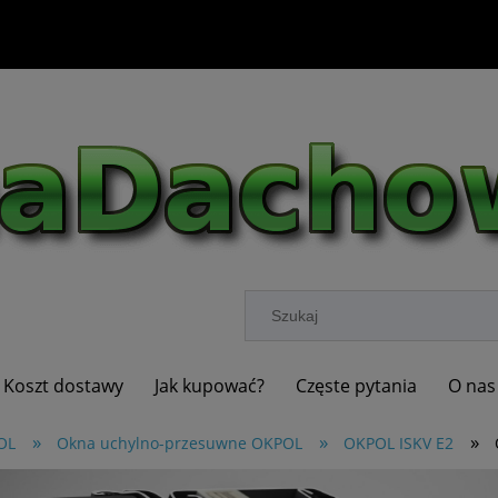
Koszt dostawy
Jak kupować?
Częste pytania
O nas
»
»
»
OL
Okna uchylno-przesuwne OKPOL
OKPOL ISKV E2