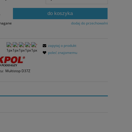
ni, wyświetlana jest najniższa cena od
entu, kiedy produkt pojawił się w
do koszyka
zedaży.
.
ymagane
dodaj do przechowalni
zapytaj o produkt
poleć znajomemu
tu:
Multistop D37Z