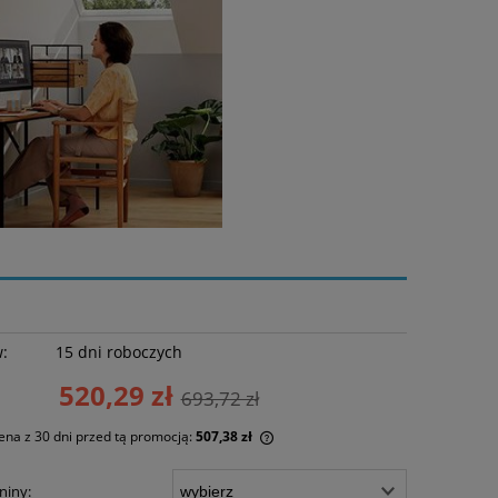
w:
15 dni roboczych
520,29 zł
693,72 zł
ena z 30 dni przed tą promocją:
507,38 zł
li produkt jest sprzedawany krócej niż
niny: