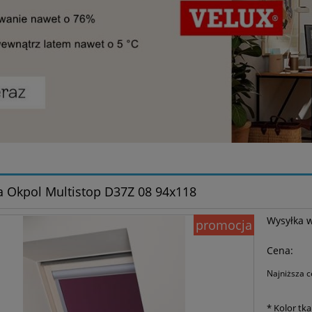
a Okpol Multistop D37Z 08 94x118
Wysyłka 
promocja
Cena:
Najniższa c
Jeże
*
Kolor tka