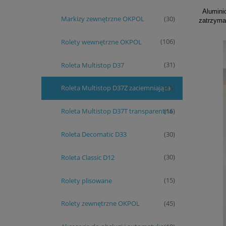
Aluminio
Markizy zewnętrzne OKPOL
(30)
zatrzyman
Rolety wewnętrzne OKPOL
(106)
Roleta Multistop D37
(31)
Roleta Multistop D37Z zaciemniająca
(15)
Roleta Multistop D37T transparentna
(16)
Roleta Decomatic D33
(30)
Roleta Classic D12
(30)
Rolety plisowane
(15)
Rolety zewnętrzne OKPOL
(45)