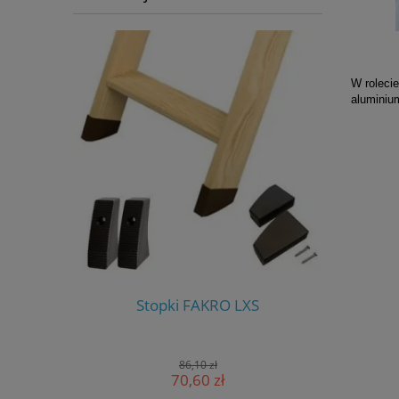
W roleci
aluminium
S-W
Stopki FAKRO LXS
Stero
86,10 zł
70,60 zł