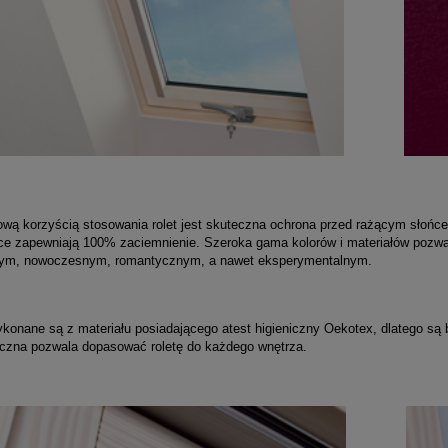
wą korzyścią stosowania rolet jest skuteczna ochrona przed rażącym słońce
ce zapewniają 100% zaciemnienie. Szeroka gama kolorów i materiałów pozwa
ym, nowoczesnym, romantycznym, a nawet eksperymentalnym.
ykonane są z materiału posiadającego atest higieniczny Oekotex, dlatego s
yczna pozwala dopasować roletę do każdego wnętrza.