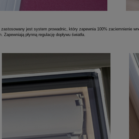
e zastosowany jest system prowadnic, który zapewnia 100% zaciemnienie wn
. Zapewniają płynną regulację dopływu światła.
wnik VTS Volcano EC
Okno do płaskiego dachu Fakr
DMC-M P2 60x90
367,77 zł
3 351,75 zł
249,00 zł
2 245,00 zł