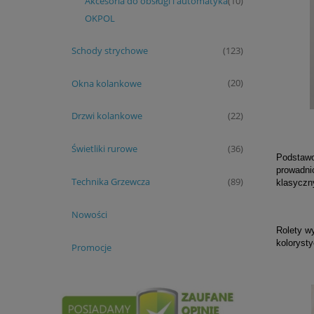
Akcesoria do obsługi i automatyka
(10)
OKPOL
Schody strychowe
(123)
Okna kolankowe
(20)
Drzwi kolankowe
(22)
Świetliki rurowe
(36)
Podstawo
prowadni
Technika Grzewcza
(89)
klasyczn
Nowości
Rolety w
koloryst
Promocje