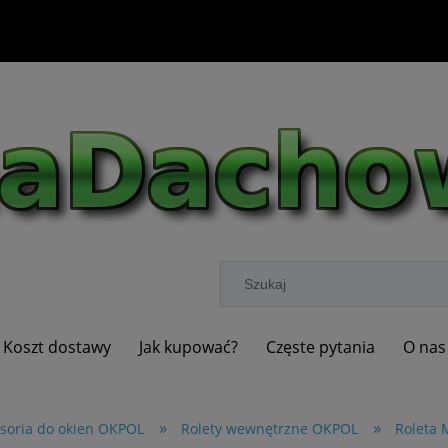
Koszt dostawy
Jak kupować?
Częste pytania
O nas
»
»
soria do okien OKPOL
Rolety wewnętrzne OKPOL
Roleta 