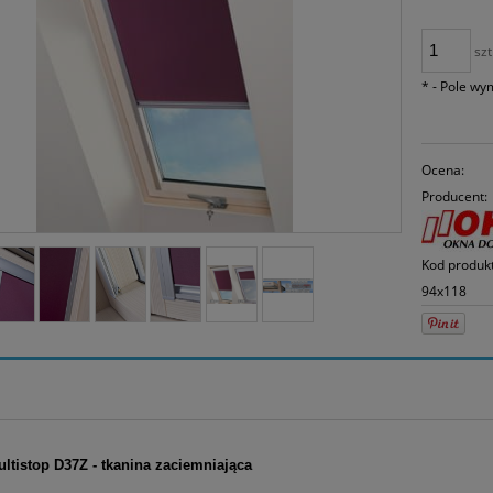
30 d
mom
spr
szt
*
- Pole w
Ocena:
Producent:
Kod produk
94x118
ltistop D37Z - tkanina zaciemniająca