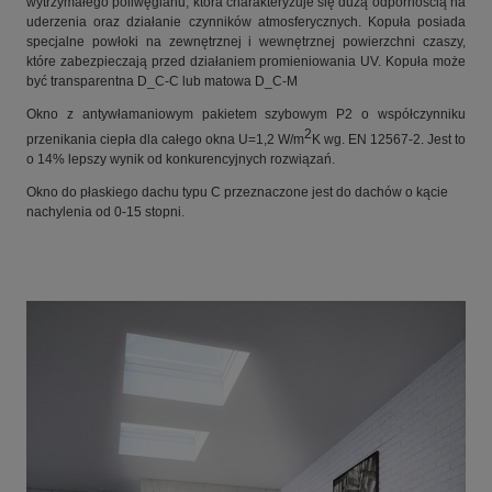
wytrzymałego poliwęglanu, która charakteryzuje się dużą odpornością na
uderzenia oraz działanie czynników atmosferycznych. Kopuła posiada
specjalne powłoki na zewnętrznej i wewnętrznej powierzchni czaszy,
które zabezpieczają przed działaniem promieniowania UV. Kopuła może
być transparentna D_C-C lub matowa D_C-M
Okno z antywłamaniowym pakietem szybowym P2 o współczynniku
2
przenikania ciepła dla całego okna U=1,2 W/m
K wg. EN 12567-2. Jest to
o 14% lepszy wynik od konkurencyjnych rozwiązań.
Okno do płaskiego dachu typu C przeznaczone jest do dachów o kącie
nachylenia od 0-15 stopni.