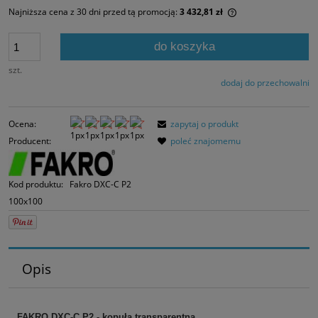
Najniższa cena z 30 dni przed tą promocją:
3 432,81 zł
Jeżeli produkt jes
30 dni, wyświetlan
do koszyka
momentu, kiedy p
sprzedaży.
szt.
dodaj do przechowalni
Ocena:
zapytaj o produkt
Producent:
poleć znajomemu
Kod produktu:
Fakro DXC-C P2
100x100
Opis
FAKRO DXC-C P2 - kopuła transparentna