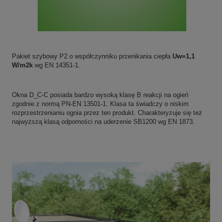
Pakiet szybowy P2 o współczynniku przenikania ciepła
Uw=1,1
W/m2k
wg EN 14351-1.
Okna D_C-C p
osiada bardzo wysoką klasę B reakcji na ogień
zgodnie z normą PN-EN 13501-1. Klasa ta świadczy o niskim
rozprzestrzenianiu ognia przez ten produkt.
Charakteryzuje się też
najwyższą klasą odporności na uderzenie SB1200 wg EN 1873.