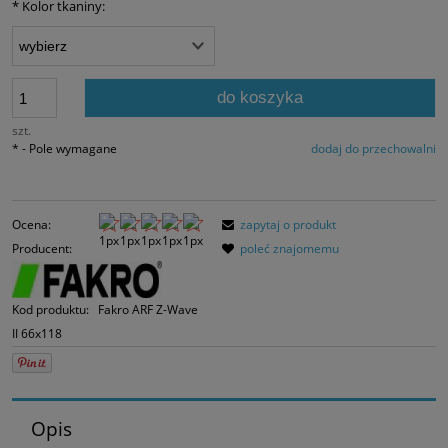
*
Kolor tkaniny:
momentu, kiedy p
sprzedaży.
do koszyka
szt.
*
- Pole wymagane
dodaj do przechowalni
Ocena:
zapytaj o produkt
Producent:
poleć znajomemu
Kod produktu:
Fakro ARF Z-Wave
II 66x118
Opis