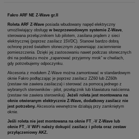
Fakro ARF NE Z-Wave gr.II
Roleta ARF Z-Wave
posiada wbudowany napęd elektryczny
umożliwiający obsługę
w bezprzewodowym systemie Z-Wave
,
sterowana przełącznikiem lub pilotem, zasilana prądem z sieci
elektrycznej (poprzez zasilacz 15VDC). S
tanowi bardzo dobrą
ochronę przed światłem słonecznym zapewniając zaciemnienie
pomieszczenia. Dzięki jej zastosowaniu nawet podczas słonecznych
dni na poddaszu może „zapanować przyjemny mrok” w chwilach,
gdy potrzebujemy odpoczynku.
Akcesoria z modułem Z-Wave można zamontować w standardowym
oknie Fakro podłączając je poprzez zasilacz ZZ60 lub ZZ60h
(
zestaw
nie zawiera zasilacza) i sterować za pomocą jednego z
wybranych sterowników - pilot, przełącznik lub klawiatura naścienna
(
zestaw
nie zawiera sterownika
).
Jeżeli roleta jest montowana na
oknie otwieranym elektrycznie Z-Wave, dodatkowy zasilacz nie
jest potrzebny.
Akcesoria wewnętrzne działają przy zamkniętym
oknie.
Jeśli roleta nie jest montowana na oknie FT_-V Z-Wave lub
oknie FT_-V WiFi należy dokupić zasilacz i pilota oraz zestaw
przyłączeniowy AKZ.