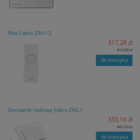
Pilot Fakro ZRH12
317,28 zł
412,05 zł
do koszyka
Sterownik radiowy Fakro ZWL1
355,16 zł
461,25 zł
do koszyka