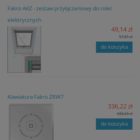
Fakro AKZ - zestaw przyłączeniowy do rolet
elektrycznych
49,14 zł
57,81 zł
do koszyka
Klawiatura Fakro ZRW7
336,22 zł
436,65 zł
do koszyka