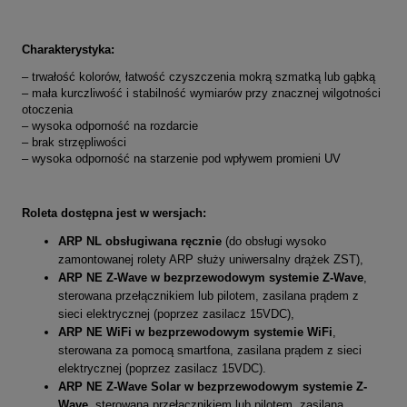
Charakterystyka:
–
trwałość kolorów, łatwość czyszczenia mokrą szmatką lub gąbką
– mała kurczliwość i stabilność wymiarów przy znacznej wilgotności
otoczenia
– wysoka odporność na rozdarcie
– brak strzępliwości
– wysoka odporność na starzenie pod wpływem promieni UV
Roleta dostępna jest w wersjach:
ARP NL obsługiwana ręcznie
(do obsługi wysoko
zamontowanej rolety ARP służy uniwersalny drążek ZST),
ARP
NE Z-Wave w bezprzewodowym systemie Z-Wave
,
sterowana przełącznikiem lub pilotem, zasilana prądem z
sieci elektrycznej (poprzez zasilacz 15VDC),
ARP
NE WiFi w bezprzewodowym systemie WiFi
,
sterowana za pomocą smartfona, zasilana prądem z sieci
elektrycznej (poprzez zasilacz 15VDC).
ARP NE
Z-Wave Solar w bezprzewodowym systemie Z-
Wave
,
sterowana przełącznikiem lub pilotem, zasilana