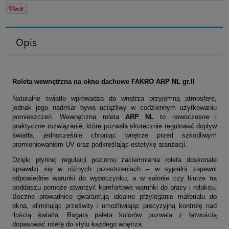
Opis
Roleta wewnętrzna na okno dachowe FAKRO ARP NL
gr.II
Naturalne światło wprowadza do wnętrza przyjemną atmosferę,
jednak jego nadmiar bywa uciążliwy w codziennym użytkowaniu
pomieszczeń. Wewnętrzna roleta
ARP NL
to nowoczesne i
praktyczne rozwiązanie, które pozwala skutecznie regulować dopływ
światła, jednocześnie chroniąc wnętrze przed szkodliwym
promieniowaniem UV oraz podkreślając estetykę aranżacji.
Dzięki płynnej regulacji poziomu zaciemnienia roleta doskonale
sprawdzi się w różnych przestrzeniach – w sypialni zapewni
odpowiednie warunki do wypoczynku, a w salonie czy biurze na
poddaszu pomoże stworzyć komfortowe warunki do pracy i relaksu.
Boczne prowadnice gwarantują idealne przyleganie materiału do
okna, eliminując prześwity i umożliwiając precyzyjną kontrolę nad
ilością światła. Bogata paleta kolorów pozwala z łatwością
dopasować roletę do stylu każdego wnętrza.