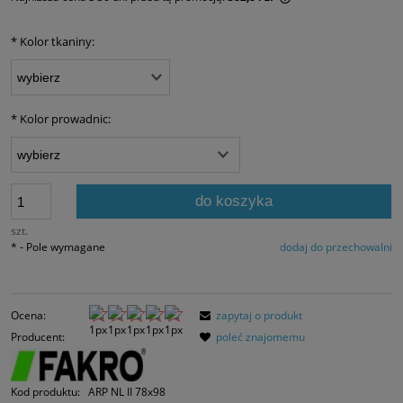
Jeżeli produkt jest
30 dni, wyświetlana
*
Kolor tkaniny:
momentu, kiedy pro
sprzedaży.
*
Kolor prowadnic:
do koszyka
szt.
*
- Pole wymagane
dodaj do przechowalni
Ocena:
zapytaj o produkt
Producent:
poleć znajomemu
Kod produktu:
ARP NL II 78x98