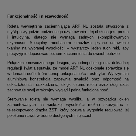
Funkcjonalność i niezawodność
Roleta wewnętrzna zaciemniająca ARP NL została stworzona z
myślą o wygodzie codziennego użytkowania. Jej obsługa jest prosta
i intuicyjna, dlatego nie wymaga żadnych skomplikowanych
czynności. Specjalny mechanizm umożliwia płynne ustawienie
tkaniny na wybranej wysokości – wystarczy jeden ruch ręki, aby
precyzyjnie dopasować poziom zaciemnienia do swoich potrzeb.
Połączenie nowoczesnego designu, wygodnej obsługi oraz dokładnej
regulacji światła sprawia, że model ARP NL doskonale sprawdza się
w domach osób, które cenią funkcjonalność i estetykę. Wytrzymała
aluminiowa konstrukcja zapewnia trwałość oraz odporność na
odkształcenia i uszkodzenia, dzięki czemu roleta przez długi czas
zachowuje swój atrakcyjny wygląd i pełną funkcjonalność.
Sterowanie roletą nie wymaga wysiłku, a w przypadku okien
zamontowanych na większej wysokości można skorzystać z
teleskopowego drążka ZST, który pozwala wygodnie regulować jej
położenie nawet w trudno dostępnych miejscach.