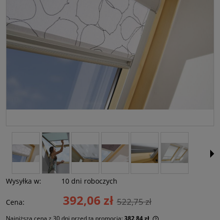
Wysyłka w:
10 dni roboczych
392,06 zł
522,75 zł
Cena:
Najniższa cena z 30 dni przed tą promocją:
382,84 zł