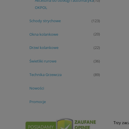
Akcesoria do obsługi i automatyka
(10)
OKPOL
Schody strychowe
(123)
Okna kolankowe
(20)
Drzwi kolankowe
(22)
Świetliki rurowe
(36)
Technika Grzewcza
(89)
Nowości
Promocje
Trzy zac