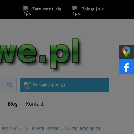
Zaloguj się
Zarejestruj się
Koszyk:
(pusty)
Blog
Kontakt
»
Classic D12
Roleta Classic D12Z zaciemniająca