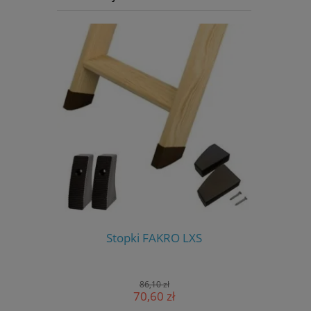
S-W
Stopki FAKRO LXS
Stero
86,10 zł
70,60 zł