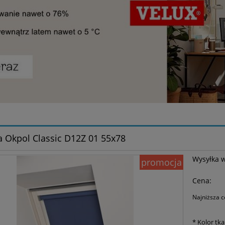
a Okpol Classic D12Z 01 55x78
Wysyłka 
promocja
Cena:
Najniższa c
Jeże
*
Kolor tka