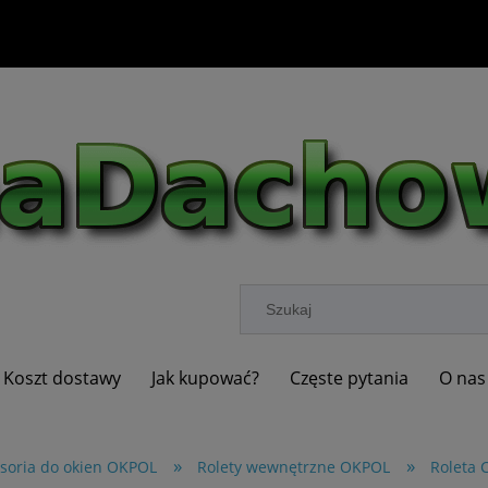
Koszt dostawy
Jak kupować?
Częste pytania
O nas
»
»
soria do okien OKPOL
Rolety wewnętrzne OKPOL
Roleta 