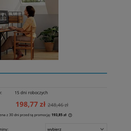
w:
15 dni roboczych
198,77 zł
248,46 zł
ena z 30 dni przed tą promocją:
193,85 zł
li produkt jest sprzedawany krócej niż
niny: