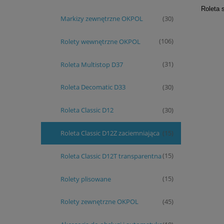
Roleta s
Markizy zewnętrzne OKPOL
(30)
Rolety wewnętrzne OKPOL
(106)
Roleta Multistop D37
(31)
Roleta Decomatic D33
(30)
Roleta Classic D12
(30)
Roleta Classic D12Z zaciemniająca
(15)
Roleta Classic D12T transparentna
(15)
Rolety plisowane
(15)
Rolety zewnętrzne OKPOL
(45)