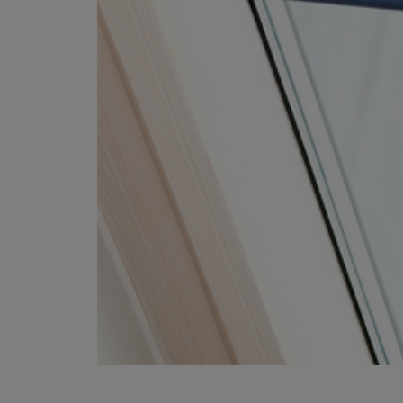
wnik VTS Volcano EC
Okno do płaskiego dachu Fakr
DXC-M P2 70x70
367,77 zł
3 168,48 zł
249,00 zł
2 299,00 zł