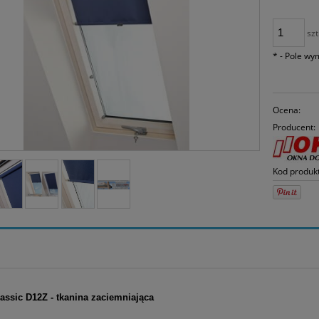
30 d
mom
spr
szt
*
- Pole w
Ocena:
Producent:
Kod produk
assic D12Z - tkanina zaciemniająca