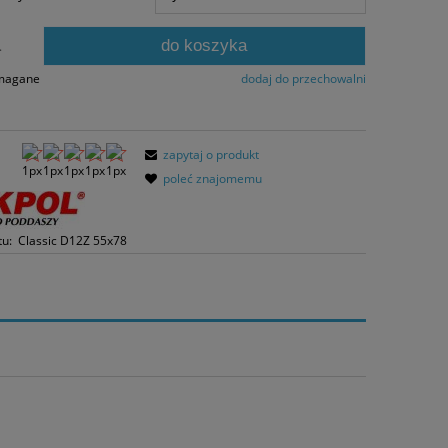
ni, wyświetlana jest najniższa cena od
entu, kiedy produkt pojawił się w
do koszyka
zedaży.
.
ymagane
dodaj do przechowalni
zapytaj o produkt
poleć znajomemu
tu:
Classic D12Z 55x78