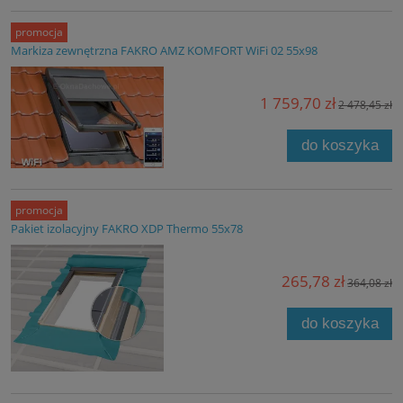
promocja
Markiza zewnętrzna FAKRO AMZ KOMFORT WiFi 02 55x98
1 759,70 zł
2 478,45 zł
do koszyka
promocja
Pakiet izolacyjny FAKRO XDP Thermo 55x78
265,78 zł
364,08 zł
do koszyka