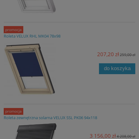
promocja
Roleta VELUX RHL MK04 78x98
207,20 zł
259,00 zł
do koszyka
promocja
Roleta zewnętrzna solarna VELUX SSL PK06 94x118
3 156,00 zł
4 208,00 zł