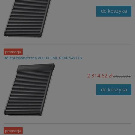
do koszyka
promocja
Roleta zewnętrzna VELUX SML PK06 94x118
2 314,62 zł
3 006,00 zł
do koszyka
promocja