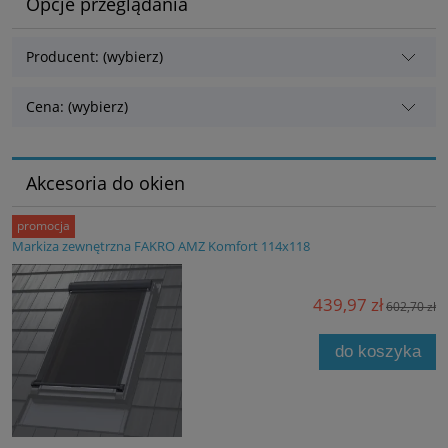
Opcje przeglądania
Producent: (wybierz)
Cena: (wybierz)
Akcesoria do okien
promocja
Markiza zewnętrzna FAKRO AMZ Komfort 114x118
439,97 zł
602,70 zł
do koszyka