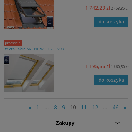
1 742,23 zł
2 453,85 zł
do koszyka
promocja
Roleta Fakro ARF NE WiFi 02 55x98
1 195,56 zł
1 660,50 zł
do koszyka
«
1
...
8
9
10
11
12
...
46
»
Zakupy