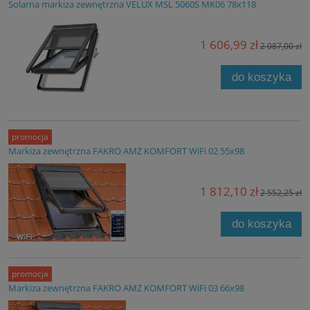
Solarna markiza zewnętrzna VELUX MSL 5060S MK06 78x118
1 606,99 zł
2 087,00 zł
do koszyka
promocja
Markiza zewnętrzna FAKRO AMZ KOMFORT WiFi 02 55x98
1 812,10 zł
2 552,25 zł
do koszyka
promocja
Markiza zewnętrzna FAKRO AMZ KOMFORT WiFi 03 66x98