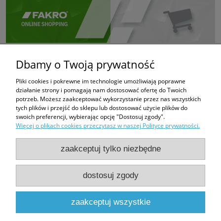
Dbamy o Twoją prywatność
Pliki cookies i pokrewne im technologie umożliwiają poprawne
działanie strony i pomagają nam dostosować ofertę do Twoich
potrzeb. Możesz zaakceptować wykorzystanie przez nas wszystkich
tych plików i przejść do sklepu lub dostosować użycie plików do
swoich preferencji, wybierając opcję "Dostosuj zgody".
Więcej o plikach cookies przeczytasz w naszej Polityce prywatności.
zaakceptuj tylko niezbędne
dostosuj zgody
PHUP FUGAZI
Bratków 6
43-100 Tychy
zaakceptuj wszystkie
e-mail:
fugazi.tychy@gmail.com,
biuro@e-oknadachowe.pl
tel:
509-308-681