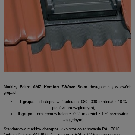
Markizy
Fakro
AMZ Komfort Z-Wave Solar
dostępne są w dwóch
grupach:
I grupa
- dostępna w 2 kolorach: 089 i 090 (materiał z 10 %
prześwitem względnym),
II grupa
- dostępna w kolorze: 092, (materiał z 1 % prześwitem
względnym),
Standardowo markizy dostępne w kolorze oblachowania RAL 7016
(antracyt), kolor RAL 9005 (czarny) oraz RAL 7022 (ciemny popiel)