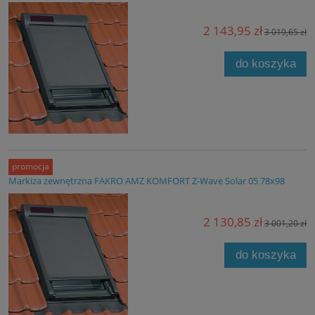
2 143,95 zł
3 019,65 zł
do koszyka
promocja
Markiza zewnętrzna FAKRO AMZ KOMFORT Z-Wave Solar 05 78x98
2 130,85 zł
3 001,20 zł
do koszyka