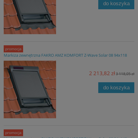
do koszyka
promocja
Markiza zewnętrzna FAKRO AMZ KOMFORT Z-Wave Solar 08 94x118
2 213,82 zł
3 118,05 zł
do koszyka
promocja