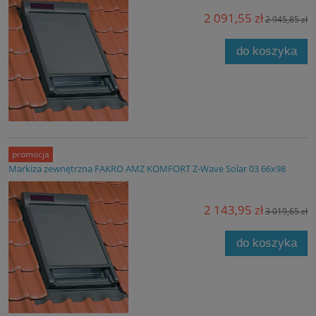
2 091,55 zł
2 945,85 zł
do koszyka
promocja
Markiza zewnętrzna FAKRO AMZ KOMFORT Z-Wave Solar 03 66x98
2 143,95 zł
3 019,65 zł
do koszyka