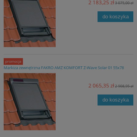
2 183,25 zł
3 075,00 zł
do koszyka
promocja
Markiza zewnętrzna FAKRO AMZ KOMFORT Z-Wave Solar 01 55x78
2 065,35 zł
2 908,95 zł
do koszyka