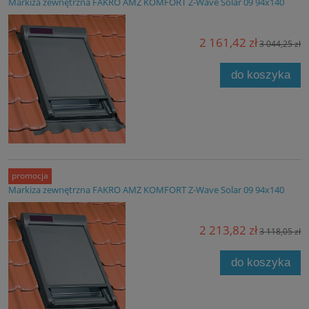
Markiza zewnętrzna FAKRO AMZ KOMFORT Z-Wave Solar 09 94x140
2 161,42 zł
3 044,25 zł
do koszyka
promocja
Markiza zewnętrzna FAKRO AMZ KOMFORT Z-Wave Solar 09 94x140
2 213,82 zł
3 118,05 zł
do koszyka