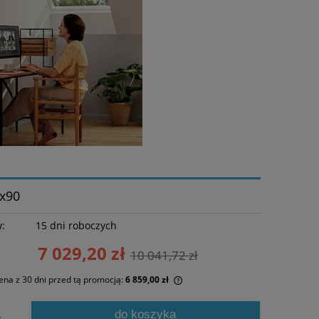
x90
w:
15 dni roboczych
7 029,20 zł
10 041,72 zł
ena z 30 dni przed tą promocją:
6 859,00 zł
żeli produkt jest sprzedawany krócej niż
do koszyka
.