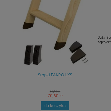
Duża ilo
zaprojekt
S-W
Stopki FAKRO LXS
Stero
86,10 zł
70,60 zł
do koszyka