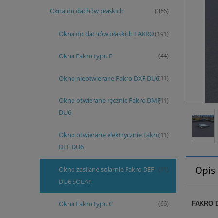
Okna do dachów płaskich
(366)
Okna do dachów płaskich FAKRO
(191)
Okna Fakro typu F
(44)
Okno nieotwierane Fakro DXF DU6
(11)
Okno otwierane ręcznie Fakro DMF
(11)
DU6
Okno otwierane elektrycznie Fakro
(11)
DEF DU6
Opis
Okno zasilane solarnie Fakro DEF
(11)
DU6 SOLAR
Okna Fakro typu C
(66)
FAKRO 