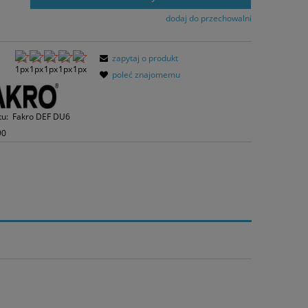
 dni, wyświetlana jest najniższa cena od
mentu, kiedy produkt pojawił się w
dodaj do przechowalni
rzedaży.
zapytaj o produkt
poleć znajomemu
tu:
Fakro DEF DU6
90