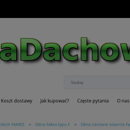
Koszt dostawy
Jak kupować?
Częste pytania
O nas
»
»
askich FAKRO
Okna Fakro typu F
Okno zasilane solarnie 