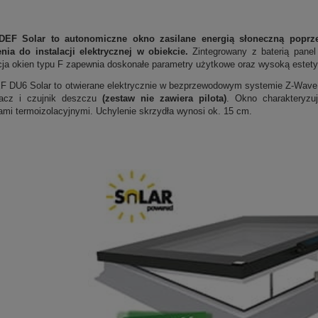
DEF Solar to autonomiczne okno zasilane energią słoneczną poprz
nia do instalacji elektrycznej w obiekcie.
Zintegrowany z baterią pane
cja okien typu F zapewnia doskonałe parametry użytkowe oraz wysoką estety
F DU6 Solar to otwierane elektrycznie w bezprzewodowym systemie Z-Wave,
lacz i czujnik deszczu
(zestaw nie zawiera pilota)
. Okno charakteryz
ami termoizolacyjnymi. Uchylenie skrzydła wynosi ok. 15 cm.