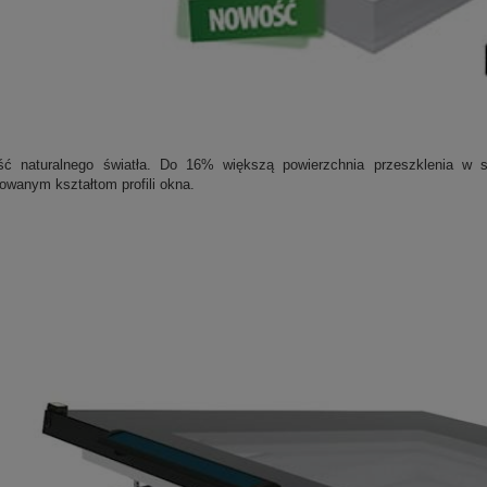
ść naturalnego światła. Do 16% większą powierzchnia przeszklenia w s
owanym kształtom profili okna.
Zestaw: Nagrzewnica wodna V
wnik VTS Volcano EC
Volcano VR2 EC 8-50 kW + konso
sterownik HMI EC
3 344,37 zł
2 069,00 zł
367,77 zł
249,00 zł
do koszyka