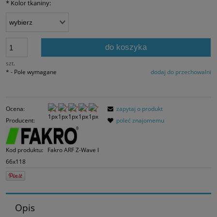
*
Kolor tkaniny:
momentu, kiedy p
sprzedaży.
do koszyka
szt.
*
- Pole wymagane
dodaj do przechowalni
Ocena:
zapytaj o produkt
Producent:
poleć znajomemu
Kod produktu:
Fakro ARF Z-Wave I
66x118
Opis