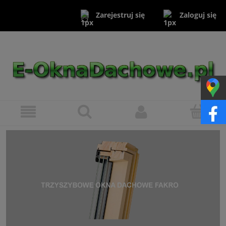
Zaloguj się
Zarejestruj się