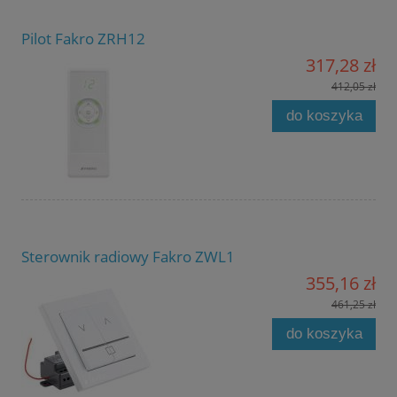
Pilot Fakro ZRH12
317,28 zł
412,05 zł
do koszyka
Sterownik radiowy Fakro ZWL1
355,16 zł
461,25 zł
do koszyka