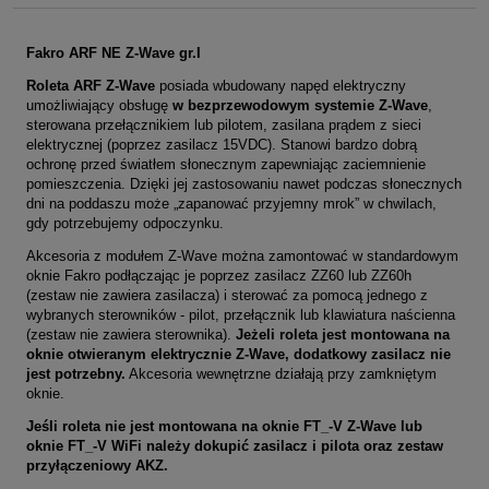
Fakro ARF NE Z-Wave gr.I
Roleta ARF Z-Wave
posiada wbudowany napęd elektryczny
umożliwiający obsługę
w bezprzewodowym systemie Z-Wave
,
sterowana przełącznikiem lub pilotem, zasilana prądem z sieci
elektrycznej (poprzez zasilacz 15VDC). S
tanowi bardzo dobrą
ochronę przed światłem słonecznym zapewniając zaciemnienie
pomieszczenia. Dzięki jej zastosowaniu nawet podczas słonecznych
dni na poddaszu może „zapanować przyjemny mrok” w chwilach,
gdy potrzebujemy odpoczynku.
Akcesoria z modułem Z-Wave można zamontować w standardowym
oknie Fakro podłączając je poprzez zasilacz ZZ60 lub ZZ60h
(
zestaw
nie zawiera zasilacza) i sterować za pomocą jednego z
wybranych sterowników - pilot, przełącznik lub klawiatura naścienna
(
zestaw
nie zawiera sterownika
).
Jeżeli roleta jest montowana na
oknie otwieranym elektrycznie Z-Wave, dodatkowy zasilacz nie
jest potrzebny.
Akcesoria wewnętrzne działają przy zamkniętym
oknie.
Jeśli roleta nie jest montowana na oknie FT_-V Z-Wave lub
oknie FT_-V WiFi należy dokupić zasilacz i pilota oraz zestaw
przyłączeniowy AKZ.