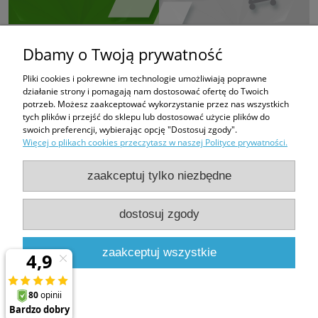
Dbamy o Twoją prywatność
Pliki cookies i pokrewne im technologie umożliwiają poprawne
działanie strony i pomagają nam dostosować ofertę do Twoich
potrzeb. Możesz zaakceptować wykorzystanie przez nas wszystkich
tych plików i przejść do sklepu lub dostosować użycie plików do
swoich preferencji, wybierając opcję "Dostosuj zgody".
Więcej o plikach cookies przeczytasz w naszej Polityce prywatności.
zaakceptuj tylko niezbędne
dostosuj zgody
PHUP FUGAZI
Bratków 6
43-100 Tychy
zaakceptuj wszystkie
e-mail:
fugazi.tychy@gmail.com,
biuro@e-oknadachowe.pl
tel:
509-308-681
pokaż pełną wersję strony