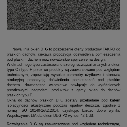
Nowa linia okien D_G to poszerzenie oferty produktów FAKRO do
płaskich dachów, ciekawa propozycja doświetlenia pomieszczenia
pod płaskim dachem oraz nowatorskie spojrzenie na design.
W oknach tego typu zastosowano szereg rozwiązań znanych z okien
typu C i typu F przez co produkty są zaawansowane pod względem
technicznym, zapewniają wysokie parametry użytkowe i stanowią
atrakcyjną propozycję doświetlenia pomieszczeń pod płaskim
dachem. Nowoczesne wzornictwo nawiązuje do wyróżnianych
prestiżowymi nagrodami produktów z gamy okien do dachów
płaskich typu F.
Okna do dachów płaskich D_G zostały przebadane pod kątem
izolacyjności akustycznej podczas opadów deszczu, zgodnie z
normą ISO 10140-1/A2:2014, uzyskując bardzo dobre wyniki.
Współczynnik LIA dla okien DEG P2 wynosi 42,1 dB.
Rozwiązania D_G są zaawansowane pod względem technicznym,