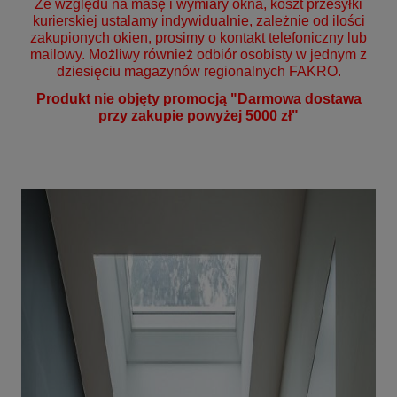
Ze względu na masę i wymiary okna, koszt przesyłki
kurierskiej ustalamy indywidualnie, zależnie od ilości
zakupionych okien, prosimy o kontakt telefoniczny lub
mailowy. Możliwy również odbiór osobisty w jednym z
dziesięciu magazynów regionalnych FAKRO.
Produkt nie objęty promocją "Darmowa dostawa
przy zakupie powyżej 5000 zł"