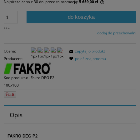
Najniższa cena z 30 dni przed tą promocją:
5 659,00 zł
Jeżeli produkt jes
30 dni, wyświetlan
do koszyka
momentu, kiedy p
sprzedaży.
szt.
dodaj do przechowalni
Ocena:
zapytaj o produkt
Producent:
poleć znajomemu
Kod produktu:
Fakro DEG P2
100x100
Opis
FAKRO DEG P2