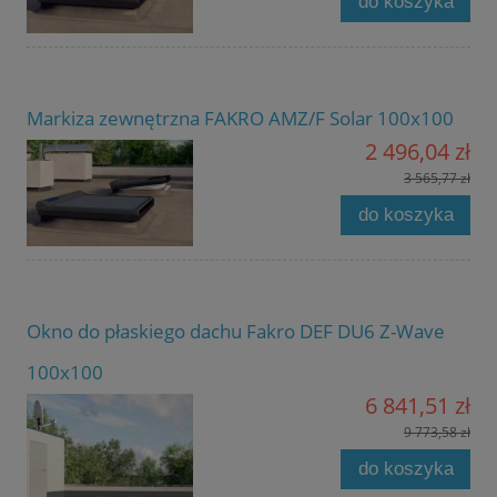
do koszyka
Markiza zewnętrzna FAKRO AMZ/F Solar 100x100
2 496,04 zł
3 565,77 zł
do koszyka
Okno do płaskiego dachu Fakro DEF DU6 Z-Wave
100x100
6 841,51 zł
9 773,58 zł
do koszyka