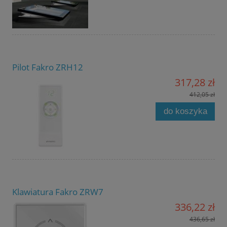
Pilot Fakro ZRH12
317,28 zł
412,05 zł
do koszyka
Klawiatura Fakro ZRW7
336,22 zł
436,65 zł